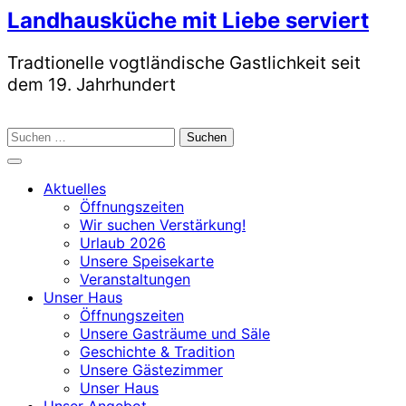
Skip
Landhausküche mit Liebe serviert
to
content
Tradtionelle vogtländische Gastlichkeit seit
dem 19. Jahrhundert
Suchen
nach:
Aktuelles
Öffnungszeiten
Wir suchen Verstärkung!
Urlaub 2026
Unsere Speisekarte
Veranstaltungen
Unser Haus
Öffnungszeiten
Unsere Gasträume und Säle
Geschichte & Tradition
Unsere Gästezimmer
Unser Haus
Unser Angebot