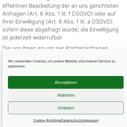
effektiven Bearbeitung der an uns gerichteten
Anfragen (Art. 6 Abs. 1 lit. f DSGVO) oder auf
Ihrer Einwilligung (Art. 6 Abs. 1 lit. a DSGVO)
sofern diese abgefragt wurde; die Einwilligung
ist jederzeit widerrufbar.
Die von Ihnen an uns per Kontaktanfragen
übersandten Daten verbleiben bei uns, bis Sie
Wir verwenden Cookies, um unsere Website und unseren Service zu
uns zur Löschung auffordern, Ihre Einwilligung
optimieren.
zur Speicherung widerrufen oder der Zweck für
die Datenspeicherung entfällt (z. B. nach
Akzeptieren
abgeschlossener Bearbeitung Ihres Anliegens).
Zwingende gesetzliche Bestimmungen –
Ablehnen
insbesondere gesetzliche Aufbewahrungsfristen
Vorlieben
– bleiben unberührt.
Cookie-Richtlinie
Datenschutz
Impressum