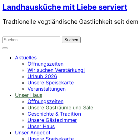
Skip
Landhausküche mit Liebe serviert
to
content
Tradtionelle vogtländische Gastlichkeit seit dem
Suchen
nach:
Aktuelles
Öffnungszeiten
Wir suchen Verstärkung!
Urlaub 2026
Unsere Speisekarte
Veranstaltungen
Unser Haus
Öffnungszeiten
Unsere Gasträume und Säle
Geschichte & Tradition
Unsere Gästezimmer
Unser Haus
Unser Angebot
Unsere Speisekarte