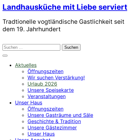
Skip
Landhausküche mit Liebe serviert
to
content
Tradtionelle vogtländische Gastlichkeit seit
dem 19. Jahrhundert
Suchen
nach:
Aktuelles
Öffnungszeiten
Wir suchen Verstärkung!
Urlaub 2026
Unsere Speisekarte
Veranstaltungen
Unser Haus
Öffnungszeiten
Unsere Gasträume und Säle
Geschichte & Tradition
Unsere Gästezimmer
Unser Haus
Unser Angebot