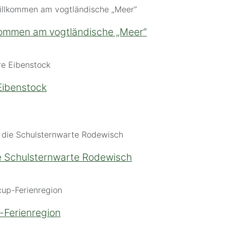
lkommen am vogtländische „Meer“
 Eibenstock
ie Schulsternwarte Rodewisch
p-Ferienregion