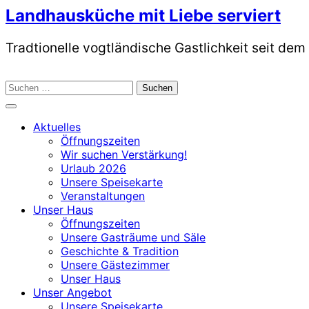
Skip
Landhausküche mit Liebe serviert
to
content
Tradtionelle vogtländische Gastlichkeit seit dem
Suchen
nach:
Aktuelles
Öffnungszeiten
Wir suchen Verstärkung!
Urlaub 2026
Unsere Speisekarte
Veranstaltungen
Unser Haus
Öffnungszeiten
Unsere Gasträume und Säle
Geschichte & Tradition
Unsere Gästezimmer
Unser Haus
Unser Angebot
Unsere Speisekarte