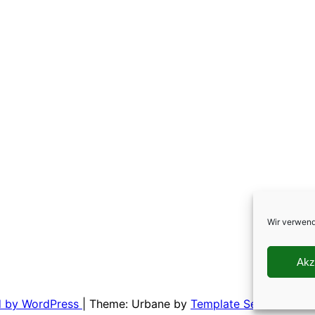
Wir verwend
Akz
d by WordPress
|
Theme: Urbane by
Template Sell
.